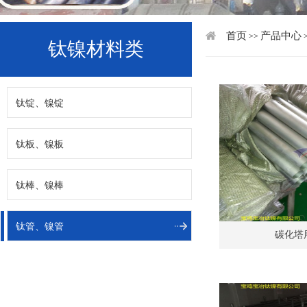
首页
产品中心
>>
钛镍材料类
钛锭、镍锭
钛板、镍板
钛棒、镍棒
钛管、镍管
碳化塔