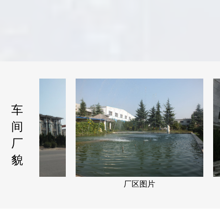
车
间
厂
貌
图片
厂区图片