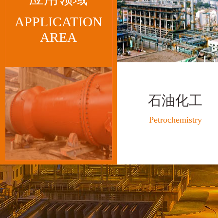
APPLICATION
AREA
石油化工
Petrochemistry